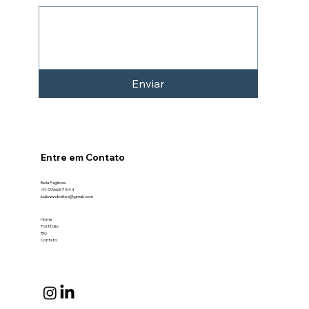
Enviar
Entre em Contato
Bela Pagliosa
41.99663-7544
ludicawebsites@gmail.com
Home
Portfolio
Bio
Contato